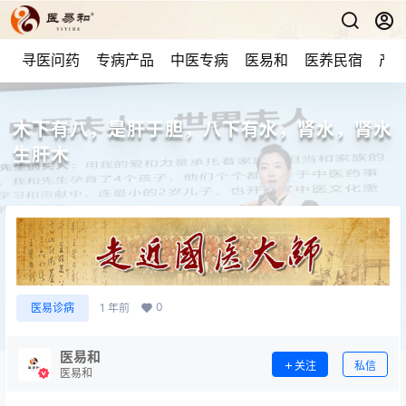
寻医问药
专病产品
中医专病
医易和
医养民宿
产品
木下有八，是肝于胆，八下有水，肾水，肾水
生肝木
0
医易诊病
1 年前
医易和
关注
私信
医易和