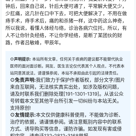
钟后，回来自己说，针后大便可通了，平常解大便又少，
少肛痛，这几针在口中下去，可把大便解决了，不用在做
痔手术，痔手术后，痛的和杀猪一样，这中药这么神奇，
所以我说，看懂人体经与络，诊治各病穴位托，所以，有
人不让你针灸经络，不让你学经络，是断了某团伙的财
路，作者吕敏峰，甲辰年。
⊙声明提示:
本站所有文章，任何关于疾病的建议都不能替代执业
医师的面对面诊断。网友、医生言论仅代表其个人观点，不代表本
站同意其说法，请谨慎参阅，本站不承担由此引起的法律责任。
⊙免责声明:
我们致力于保护作者版权，部分文字/图片
来自互联网，无法核实真实出处，如涉及版权问题，
请及时联系我们删除处理[191-1301-1319]。从该公众
号转载本文至其他平台所引发一切纠纷与本站无关。
支持原创!
⊙友情提示:
本文仅供健康科普使用，不能做为诊断、
治疗的依据，请谨慎参阅。请注意甄别内容中的联系
方式、诱导购买等信息，谨防诈骗。如发现有害或侵
权内容，请电话132-2812-3168举报。