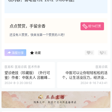
点点赞赏，手留余香
给TA打赏
还没有人赞赏，快来当第一个赞赏的人吧！
0
0
海报分享
收藏
医易和
医易诊病
医术传承
医易诊病
望诊绝技（珍藏版）（外行可
中医可以让你轻轻松松的活
鉴）作者：中医夫人 吕敏峰中
个，让生活没压力，经济没压
医师
力
2024-8-3 20:38:52
2024-8-16 7:43:41