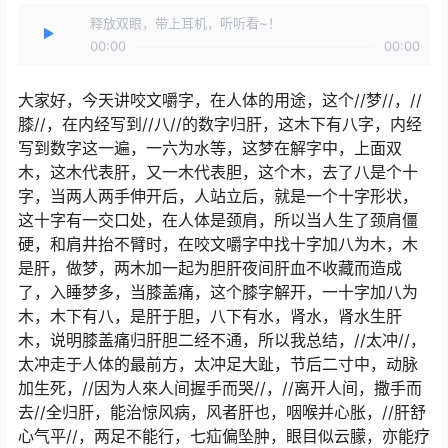
释放双眼，带上耳机，听听看~！
00:00
00:00
大家好，今天讲咬文嚼字，在人体的用途，这个//梦//，//
膝//，在内经写到//八//的数字归肝，这木下有八字，内经
写到数字这一遍，一六为水等，这梦在解字中，上面双
木，这木代表肝，又一木代表胆，这个木，去了八是个十
字，当两人两手伸开后，人站立后，就是一个十字形状，
这十字有一交口处，在人体是颈肩，所以当人生了颈肩僵
硬，和肩井抬不臂时，在咬文嚼字中找十字加八为木，木
是肝，做梦，两木加一起为胆肝夜间肝血不收藏而造成
了，入睡梦多，当膝盖痛，这个膝字解开，一十字加八为
木，木下有八，是肝于胆，八下有水，肾水，肾水生肝
木，说明膝盖痛归肝胆二经不通，所以我总结，//太冲//，
太冲走于人体的最前方，太冲足大趾，节后二寸中，动脉
加生死，//因为人來人间握手而哭//，//离开人间，撒手而
去//全归肝，能治惊风病，风者肝也，咽喉并心胀，//肝舒
心气平//，两足不能行，七疝偏坠肿，眼目似云朦，亦能疗