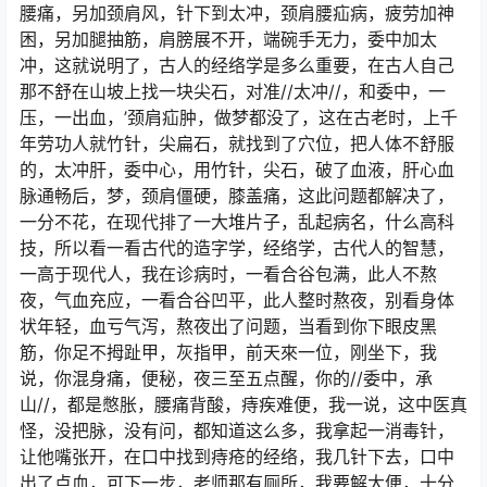
腰痛，另加颈肩风，针下到太冲，颈肩腰疝病，疲劳加神
困，另加腿抽筋，肩膀展不开，端碗手无力，委中加太
冲，这就说明了，古人的经络学是多么重要，在古人自己
那不舒在山坡上找一块尖石，对准//太冲//，和委中，一
压，一出血，’颈肩疝肿，做梦都没了，这在古老时，上千
年劳功人就竹针，尖扁石，就找到了穴位，把人体不舒服
的，太冲肝，委中心，用竹针，尖石，破了血液，肝心血
脉通畅后，梦，颈肩僵硬，膝盖痛，这此问题都解决了，
一分不花，在现代排了一大堆片子，乱起病名，什么高科
技，所以看一看古代的造字学，经络学，古代人的智慧，
一高于现代人，我在诊病时，一看合谷包满，此人不熬
夜，气血充应，一看合谷凹平，此人整时熬夜，别看身体
状年轻，血亏气泻，熬夜出了问题，当看到你下眼皮黑
筋，你足不拇趾甲，灰指甲，前天來一位，刚坐下，我
说，你混身痛，便秘，夜三至五点醒，你的//委中，承
山//，都是憋胀，腰痛背酸，痔疾难便，我一说，这中医真
怪，没把脉，没有问，都知道这么多，我拿起一消毒针，
让他嘴张开，在口中找到痔疮的经络，我几针下去，口中
出了点血，可下一步，老师那有厕所，我要解大便，十分