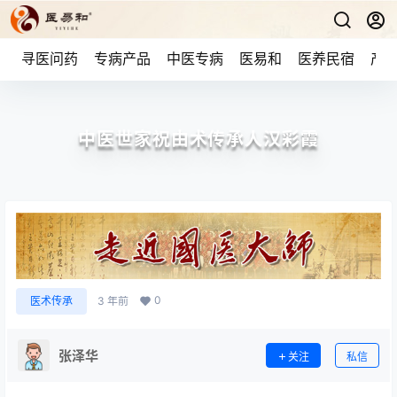
寻医问药
专病产品
中医专病
医易和
医养民宿
产品
中医世家祝由术传承人汉彩霞
0
医术传承
3 年前
张泽华
关注
私信