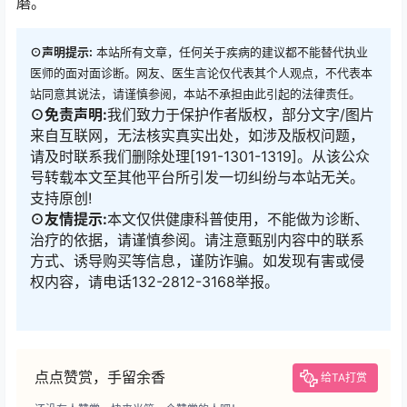
磨。
⊙声明提示:
本站所有文章，任何关于疾病的建议都不能替代执业
医师的面对面诊断。网友、医生言论仅代表其个人观点，不代表本
站同意其说法，请谨慎参阅，本站不承担由此引起的法律责任。
⊙免责声明:
我们致力于保护作者版权，部分文字/图片
来自互联网，无法核实真实出处，如涉及版权问题，
请及时联系我们删除处理[191-1301-1319]。从该公众
号转载本文至其他平台所引发一切纠纷与本站无关。
支持原创!
⊙友情提示:
本文仅供健康科普使用，不能做为诊断、
治疗的依据，请谨慎参阅。请注意甄别内容中的联系
方式、诱导购买等信息，谨防诈骗。如发现有害或侵
权内容，请电话132-2812-3168举报。
点点赞赏，手留余香
给TA打赏