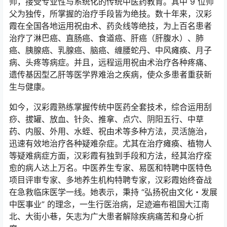
师，接受专业性与系统化的传统中医药教育。其中 9 位师
父为独传，所掌握的治疗手段皆为绝技。数十年来，汉彩
霞在全国各地运用祝由术、药灸线等绝技，为上百名患者
治疗了淋巴癌、直肠癌、食道癌、肝癌（肝腹水）、肺
癌、胰腺癌、乳腺癌、脑癌、缠腰蛇丹、中风瘫痪、月子
病、头疼等病症。并且，远程运用祝由术治疗各种疼痛、
遗传基因型乙肝等医学界难治之疾病，使众多患者重获新
生与健康。
如今，汉彩霞熟练掌握传统中医药全套技术，综合运用刮
痧、拔罐、放血、针灸、推拿、点穴、阴阳五行、中草
药、内服、外用、水蛭、祝由术等多种方法，灵活施治，
迅速有效地治疗各种疑难杂症。尤其在治疗瘫痪、植物人
等疑难病症方面，汉彩霞有独到手段和方法，经其治疗痊
愈的病人达上万名。中医养生专家、易医和特聘中医特色
项目评审专家、多地养生机构特聘专家，汉彩霞始终奋战
在急救临床医学一线。她表示，秉持 “弘扬祝由文化・发展
中医事业” 的理念，一生行医治病，足迹遍布祖国大江南
北、大街小巷，矢志为广大患者解除疾病痛苦和身心折