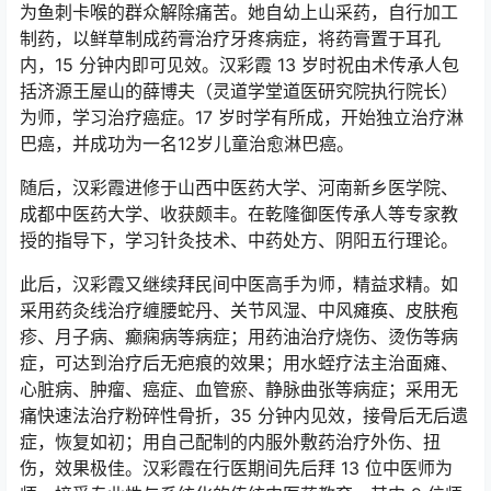
为鱼刺卡喉的群众解除痛苦。她自幼上山采药，自行加工
制药，以鲜草制成药膏治疗牙疼病症，将药膏置于耳孔
内，15 分钟内即可见效。汉彩霞 13 岁时祝由术传承人包
括济源王屋山的薛博夫（灵道学堂道医研究院执行院长）
为师，学习治疗癌症。17 岁时学有所成，开始独立治疗淋
巴癌，并成功为一名12岁儿童治愈淋巴癌。
随后，汉彩霞进修于山西中医药大学、河南新乡医学院、
成都中医药大学、收获颇丰。在乾隆御医传承人等专家教
授的指导下，学习针灸技术、中药处方、阴阳五行理论。
此后，汉彩霞又继续拜民间中医高手为师，精益求精。如
采用药灸线治疗缠腰蛇丹、关节风湿、中风瘫痪、皮肤疱
疹、月子病、癫痫病等病症；用药油治疗烧伤、烫伤等病
症，可达到治疗后无疤痕的效果；用水蛭疗法主治面瘫、
心脏病、肿瘤、癌症、血管瘀、静脉曲张等病症；采用无
痛快速法治疗粉碎性骨折，35 分钟内见效，接骨后无后遗
症，恢复如初；用自己配制的内服外敷药治疗外伤、扭
伤，效果极佳。汉彩霞在行医期间先后拜 13 位中医师为