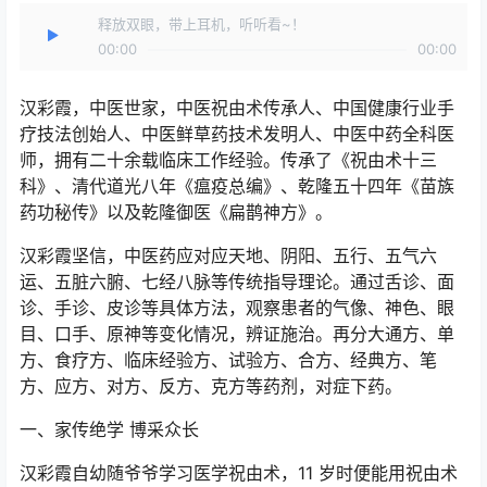
释放双眼，带上耳机，听听看~！
00:00
00:00
汉彩霞，中医世家，中医祝由术传承人、中国健康行业手
疗技法创始人、中医鲜草药技术发明人、中医中药全科医
师，拥有二十余载临床工作经验。传承了《祝由术十三
科》、清代道光八年《瘟疫总编》、乾隆五十四年《苗族
药功秘传》以及乾隆御医《扁鹊神方》。
汉彩霞坚信，中医药应对应天地、阴阳、五行、五气六
运、五脏六腑、七经八脉等传统指导理论。通过舌诊、面
诊、手诊、皮诊等具体方法，观察患者的气像、神色、眼
目、口手、原神等变化情况，辨证施治。再分大通方、单
方、食疗方、临床经验方、试验方、合方、经典方、笔
方、应方、对方、反方、克方等药剂，对症下药。
一、家传绝学 博采众长
汉彩霞自幼随爷爷学习医学祝由术，11 岁时便能用祝由术