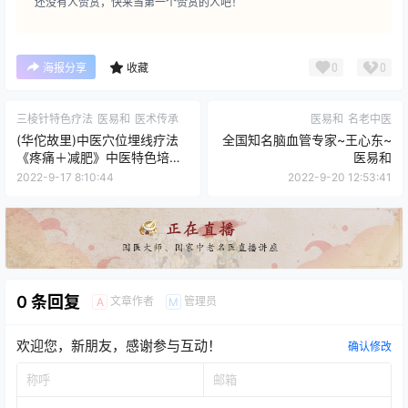
还没有人赞赏，快来当第一个赞赏的人吧！
0
0
海报分享
收藏
三棱针特色疗法
医易和
医术传承
医易和
名老中医
(华佗故里)中医穴位埋线疗法
全国知名脑血管专家~王心东~
《疼痛＋减肥》中医特色培训
医易和
班 2022年10月11--13日！
2022-9-17 8:10:44
2022-9-20 12:53:41
0 条回复
文章作者
管理员
A
M
欢迎您，新朋友，感谢参与互动！
确认修改